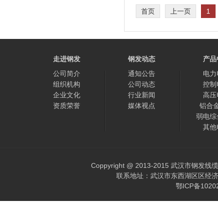
首页
上一页
1
走进钢发
钢发动态
产品
公司简介
通知公告
电力
组织机构
公司动态
控制
企业文化
行业新闻
高压
资质荣誉
媒体视点
铝合
弱电综
其他
Coppyright @ 2013-2015 武汉市钢发
联系地址：武汉市东西湖区区经济开发区
鄂ICP备102