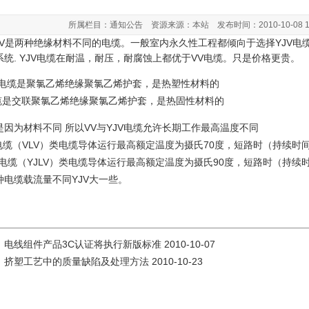
所属栏目：通知公告 资源来源：本站 发布时间：2010-10-08 10:
、VV是两种绝缘材料不同的电缆。一般室内永久性工程都倾向于选择YJV电缆
系统. YJV电缆在耐温，耐压，耐腐蚀上都优于VV电缆。只是价格更贵。
V电缆是聚氯乙烯绝缘聚氯乙烯护套，是热塑性材料的
电缆是交联聚氯乙烯绝缘聚氯乙烯护套，是热固性材料的
是因为材料不同 所以VV与YJV电缆允许长期工作最高温度不同
V电缆（VLV）类电缆导体运行最高额定温度为摄氏70度，短路时（持续时
JV电缆（YJLV）类电缆导体运行最高额定温度为摄氏90度，短路时（持续
种电缆载流量不同YJV大一些。
：
电线组件产品3C认证将执行新版标准
2010-10-07
：
挤塑工艺中的质量缺陷及处理方法
2010-10-23