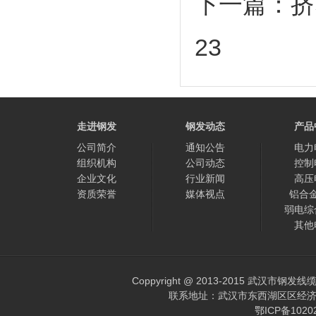
下一篇：
挤
23
走进钢发
钢发动态
产品
公司简介
通知公告
电力
组织机构
公司动态
控制
企业文化
行业新闻
高压
资质荣誉
媒体视点
铝合
弱电综
其他
Coppyright @ 2013-2015 武汉市钢发
联系地址：武汉市东西湖区区经济开发区
鄂ICP备102